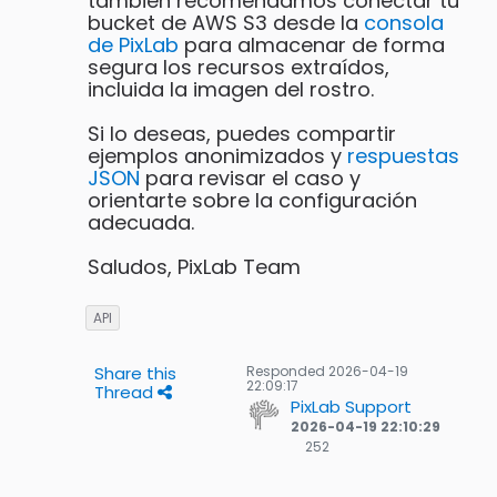
también recomendamos conectar tu
bucket de AWS S3 desde la
consola
de PixLab
para almacenar de forma
segura los recursos extraídos,
incluida la imagen del rostro.
Si lo deseas, puedes compartir
ejemplos anonimizados y
respuestas
JSON
para revisar el caso y
orientarte sobre la configuración
adecuada.
Saludos, PixLab Team
API
Share this
Responded
2026-04-19
22:09:17
Thread
PixLab Support
2026-04-19 22:10:29
252
252
Gold
badges